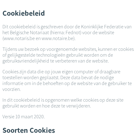
Overslaan
en
Cookiebeleid
naar
de
Dit cookiebeleid is geschreven door de Koninklijke Federatie van
inhoud
het Belgische Notariaat (hierna: Fednot) voor de website
gaan
(www.notaris.be en www.notaire.be).
Tijdens uw bezoek op voorgenoemde websites, kunnen er cookies
of gelijkgestelde technologieën gebruikt worden om de
gebruiksvriendelijkheid te verbeteren van de website.
Cookies zijn data die op jouw eigen computer of draagbare
toestellen worden geplaatst. Deze data bevat de nodige
informatie om in de behoeften op de website van de gebruiker te
voorzien.
In dit cookiebeleid is opgenomen welke cookies op deze site
gebruikt worden en hoe deze te verwijderen.
Versie 10 maart 2020.
Soorten Cookies