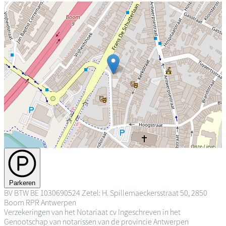
Parkeren
BV
BTW BE 1030690524
Zetel: H. Spillemaeckersstraat 50, 2850
Boom
RPR Antwerpen
Verzekeringen van het Notariaat cv
Ingeschreven in het
Genootschap van notarissen van de provincie Antwerpen