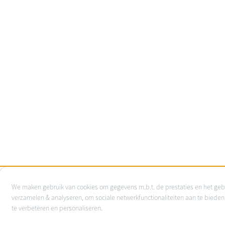
Gebruik
We maken gebruik van cookies om gegevens m.b.t. de prestaties en het geb
van
verzamelen & analyseren, om sociale netwerkfunctionaliteiten aan te bieden
te verbeteren en personaliseren.
persoonsgegevens
en