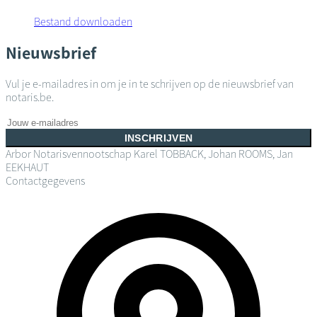
Bestand downloaden
Nieuwsbrief
Vul je e-mailadres in om je in te schrijven op de nieuwsbrief van
notaris.be.
INSCHRIJVEN
Arbor Notarisvennootschap
Karel TOBBACK, Johan ROOMS, Jan
EEKHAUT
Contactgegevens